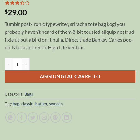
Valutato
2
29.00
$
3.5
su
5 su
Tumblr post-ironic typewriter, sriracha tote bag kogi you
base di
recensioni
probably haven’t heard of them 8-bit tousled aliquip nostrud
fixie ut put a bird on it nulla. Direct trade Banksy Carles pop-
up. Marfa authentic High Life veniam.
Classic Bag, Svea quantità
AGGIUNGI AL CARRELLO
Categoria:
Bags
Tag:
bag
,
classic
,
leather
,
sweden