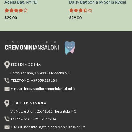
Adelia Bag, NYPD
Daisy Bag Sonia by Sonia Rykiel
Valutato
Valutato
$
29.00
$
29.00
4
su 5
3.5
su
5
SEDE DI MODENA.
Corso Adriano, 16, 41121 Modena MO
TELEFONO: +39 059 219184
E-MAIL:
info@studiocremoniniansaloni.it
SEDE DI NONANTOLA
Via Natale Bruni, 25, 41015 Nonantola MO
TELEFONO: +39 059549753
E-MAIL:
nonantola@studiocremoniniansaloni.it