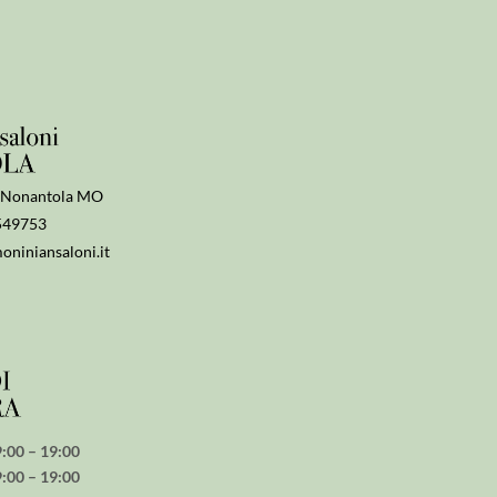
5 Nonantola MO
549753
niniansaloni.it
– 19:00
– 19:00