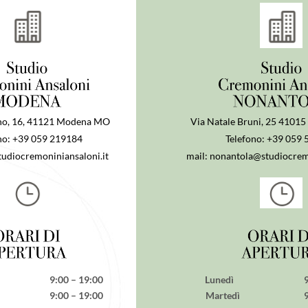
no, 16, 41121 Modena MO
Via Natale Bruni, 25 4101
no: +39
059 219184
Telefono: +39
059 
tudiocremoniniansaloni.it
mail:
nonantola@studiocremo
 9:00 – 19:00
Lunedì 9:00 
ì 9:00 – 19:00
Martedì 9:00 