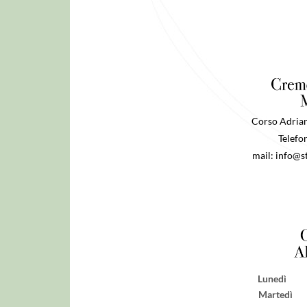
Corso Adria
Telefo
mail:
info@s
Lunedì
Marted