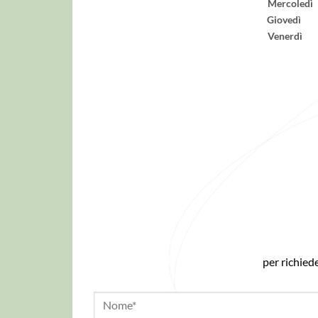
Mercole
Gioved
Venerd
per richied