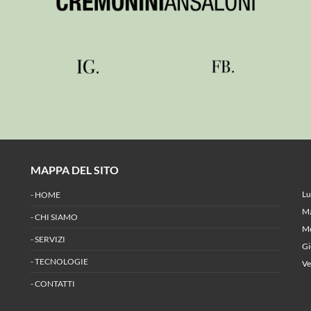
MAPPA DEL SITO
O
L
-
HOME
M
-
CHI SIAMO
M
-
SERVIZI
G
-
TECNOLOGIE
V
-
CONTATTI
O