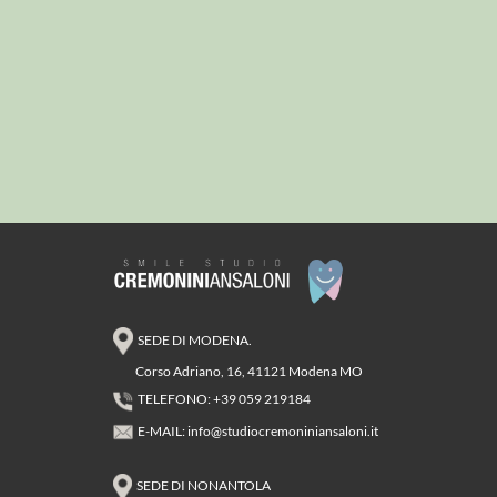
SEDE DI MODENA.
Corso Adriano, 16, 41121 Modena MO
TELEFONO: +39 059 219184
E-MAIL:
info@studiocremoniniansaloni.it
SEDE DI NONANTOLA