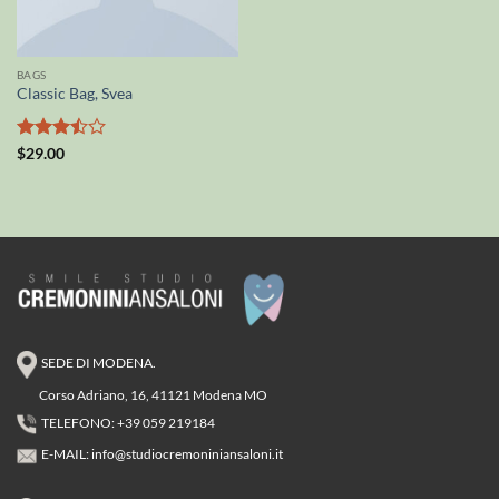
BAGS
Classic Bag, Svea
Valutato
$
29.00
3.5
su
5
SEDE DI MODENA.
Corso Adriano, 16, 41121 Modena MO
TELEFONO: +39 059 219184
E-MAIL:
info@studiocremoniniansaloni.it