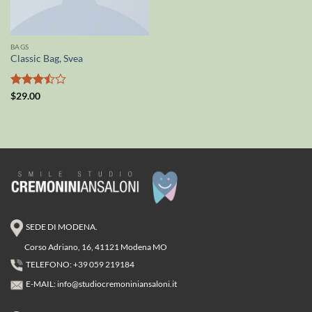
BAGS
Classic Bag, Svea
Valutato
$
29.00
3.5
su
5
SEDE DI MODENA.
Corso Adriano, 16, 41121 Modena MO
TELEFONO: +39 059 219184
E-MAIL:
info@studiocremoniniansaloni.it