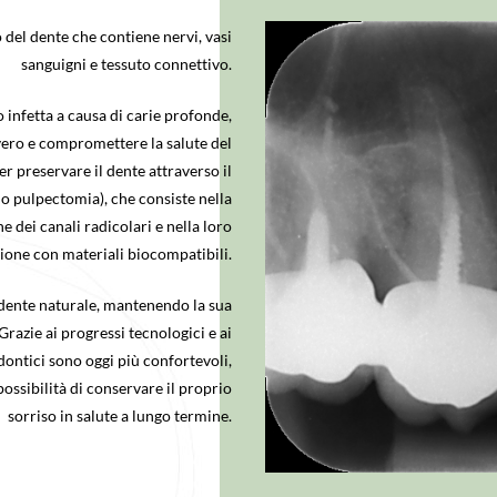
o del dente che contiene nervi, vasi
sanguigni e tessuto connettivo.
infetta a causa di carie profonde,
vero e compromettere la salute del
er preservare il dente attraverso il
o pulpectomia), che consiste nella
e dei canali radicolari e nella loro
ione con materiali biocompatibili.
l dente naturale, mantenendo la sua
Grazie ai progressi tecnologici e ai
ontici sono oggi più confortevoli,
 possibilità di conservare il proprio
sorriso in salute a lungo termine.