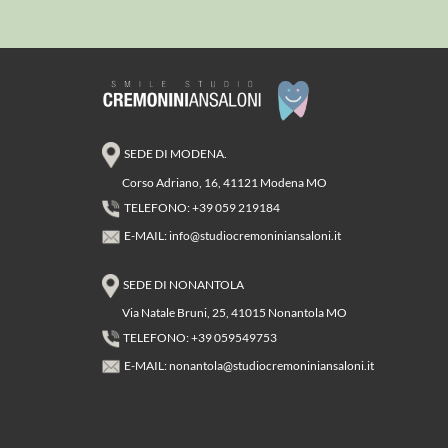
SEDE DI MODENA.
Corso Adriano, 16, 41121 Modena MO
TELEFONO: +39 059 219184
E-MAIL:
info@studiocremoniniansaloni.it
SEDE DI NONANTOLA
Via Natale Bruni, 25, 41015 Nonantola MO
TELEFONO: +39 059549753
E-MAIL:
nonantola@studiocremoniniansaloni.it