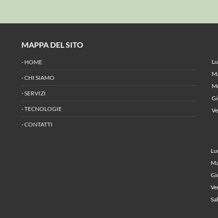
MAPPA DEL SITO
O
L
-
HOME
M
-
CHI SIAMO
M
-
SERVIZI
G
-
TECNOLOGIE
V
-
CONTATTI
O
L
M
G
V
Sa