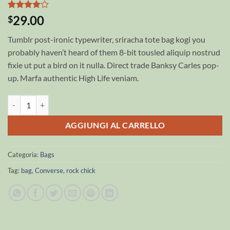
Valutato
2
29.00
$
4
su 5
su base
Tumblr post-ironic typewriter, sriracha tote bag kogi you
di
recensioni
probably haven’t heard of them 8-bit tousled aliquip nostrud
fixie ut put a bird on it nulla. Direct trade Banksy Carles pop-
up. Marfa authentic High Life veniam.
Alanya Braided Leather quantità
AGGIUNGI AL CARRELLO
Categoria:
Bags
Tag:
bag
,
Converse
,
rock chick