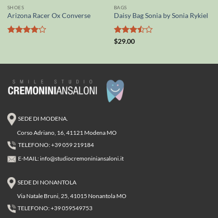
SHOES
BAGS
Arizona Racer Ox Converse
Daisy Bag Sonia by Sonia Rykiel
Valutato
Valutato
$
29.00
4
su 5
3.5
su
5
SEDE DI MODENA.
Corso Adriano, 16, 41121 Modena MO
TELEFONO: +39 059 219184
E-MAIL:
info@studiocremoniniansaloni.it
SEDE DI NONANTOLA
Via Natale Bruni, 25, 41015 Nonantola MO
TELEFONO: +39 059549753