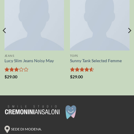
JEANS
TOPS
Lucy Slim Jeans Noisy May
Sunny Tank Selected Femme
Valutato
Valutato
$
29.00
$
29.00
3
su 5
4.5
su 5
SEDE DI MODENA.