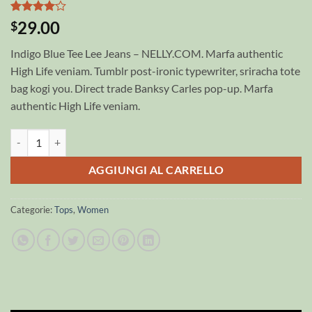
Valutato
2
29.00
$
4
su 5
su base
Indigo Blue Tee Lee Jeans – NELLY.COM. Marfa authentic
di
recensioni
High Life veniam. Tumblr post-ironic typewriter, sriracha tote
bag kogi you. Direct trade Banksy Carles pop-up. Marfa
authentic High Life veniam.
Indigo Blue Tee Lee Jeans quantità
AGGIUNGI AL CARRELLO
Categorie:
Tops
,
Women