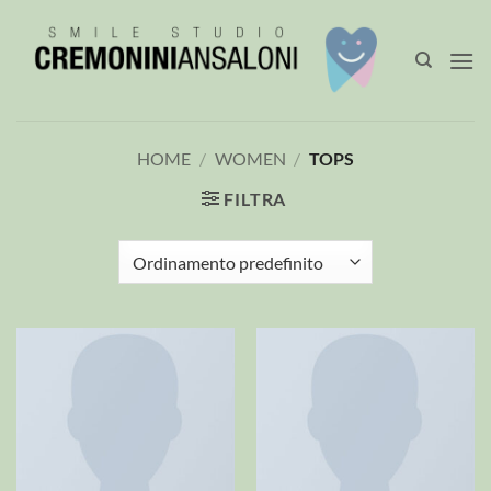
Salta
ai
contenuti
HOME
/
WOMEN
/
TOPS
FILTRA