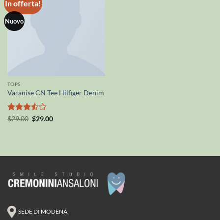
In offerta!
Nuovo
TOPS
Varanise CN Tee Hilfiger Denim
Valutato
Il
Il
$
29.00
$
29.00
prezzo
prezzo
3.5
su
originale
attuale
5
era:
è:
$29.00.
$29.00.
SEDE DI MODENA.