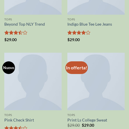
TOPS
TOPS
Beyond Top NLY Trend
Indigo Blue Tee Lee Jeans
Valutato
Valutato
$
29.00
$
29.00
3.5
su
4
su 5
5
In offerta!
Nuovo
TOPS
TOPS
Pink Check Shirt
Print Ls College Sweat
Il
Il
$
29.00
$
29.00
prezzo
prezzo