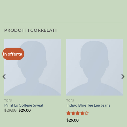
PRODOTTI CORRELATI
In offerta!
TOPS
TOPS
Print Ls College Sweat
Indigo Blue Tee Lee Jeans
Il
Il
$
29.00
$
29.00
prezzo
prezzo
originale
attuale
Valutato
$
29.00
era:
è:
4
su 5
$29.00.
$29.00.