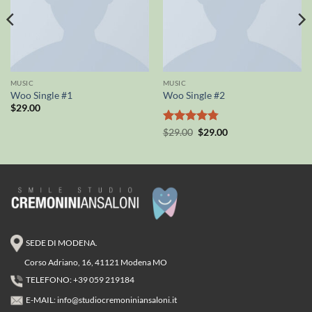
MUSIC
MUSIC
Woo Single #1
Woo Single #2
$
29.00
Valutato
Il
Il
$
29.00
$
29.00
prezzo
prezzo
4.75
su 5
originale
attuale
era:
è:
$29.00.
$29.00.
SEDE DI MODENA.
Corso Adriano, 16, 41121 Modena MO
TELEFONO: +39 059 219184
E-MAIL:
info@studiocremoniniansaloni.it