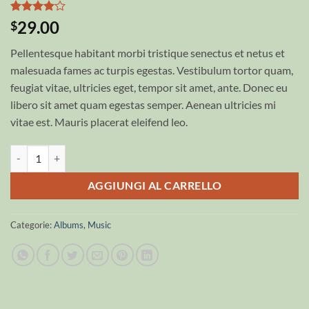
Valutato
1
29.00
$
4
su 5
su base
Pellentesque habitant morbi tristique senectus et netus et
di
recensioni
malesuada fames ac turpis egestas. Vestibulum tortor quam,
feugiat vitae, ultricies eget, tempor sit amet, ante. Donec eu
libero sit amet quam egestas semper. Aenean ultricies mi
vitae est. Mauris placerat eleifend leo.
Woo Album #2 quantità
AGGIUNGI AL CARRELLO
Categorie:
Albums
,
Music