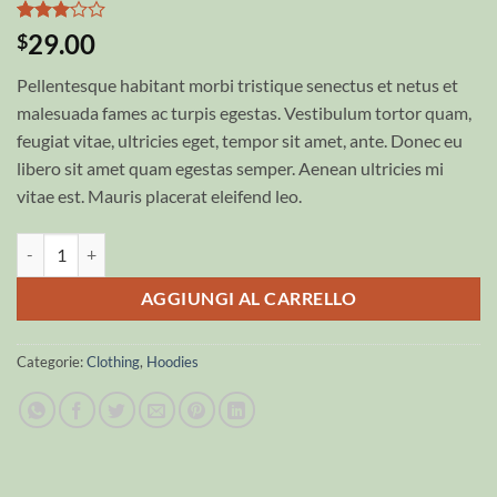
Valutato
2
29.00
$
3
su 5
su
Pellentesque habitant morbi tristique senectus et netus et
base di
recensioni
malesuada fames ac turpis egestas. Vestibulum tortor quam,
feugiat vitae, ultricies eget, tempor sit amet, ante. Donec eu
libero sit amet quam egestas semper. Aenean ultricies mi
vitae est. Mauris placerat eleifend leo.
Happy Ninja quantità
AGGIUNGI AL CARRELLO
Categorie:
Clothing
,
Hoodies