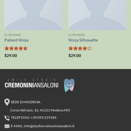
CLOTHING
CLOTHING
Patient Ninja
Ninja Silhouette
Valutato
Valutato
$
29.00
$
29.00
4.67
su 5
4
su 5
SEDE DI MODENA.
Corso Adriano, 16, 41121 Modena MO
TELEFONO: +39 059 219184
E-MAIL:
info@studiocremoniniansaloni.it