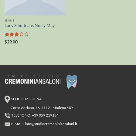
JEANS
Lucy Slim Jeans Noisy May
Valutato
$
29.00
3
su 5
SEDE DI MODENA.
Corso Adriano, 16, 41121 Modena MO
TELEFONO: +39 059 219184
E-MAIL:
info@studiocremoniniansaloni.it