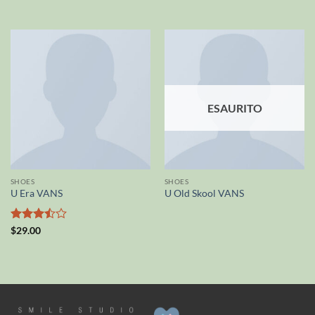
Valutato
4
su 5
ESAURITO
SHOES
SHOES
U Era VANS
U Old Skool VANS
Valutato
$
29.00
3.5
su
5