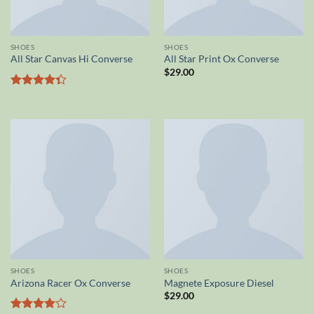
SHOES
SHOES
All Star Canvas Hi Converse
All Star Print Ox Converse
$
29.00
Valutato
4.33
su 5
SHOES
SHOES
Arizona Racer Ox Converse
Magnete Exposure Diesel
$
29.00