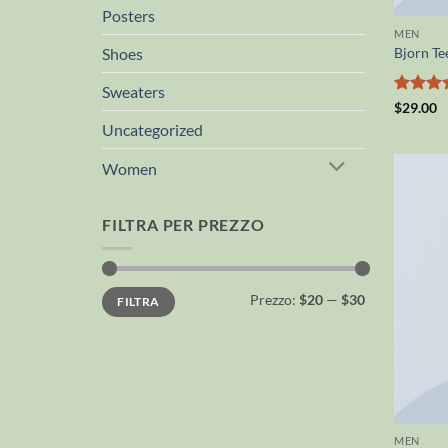
Posters
MEN
Shoes
Bjorn Te
Sweaters
Valutato
$
29.00
3.5
su
Uncategorized
5
Women
FILTRA PER PREZZO
Prezzo
Prezzo
Prezzo:
$20
—
$30
FILTRA
Min
Max
MEN