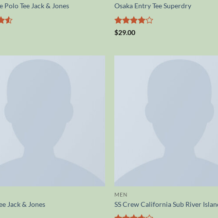
 Polo Tee Jack & Jones
Osaka Entry Tee Superdry
Valutato
$
29.00
5
4
su 5
MEN
ee Jack & Jones
SS Crew California Sub River Isla