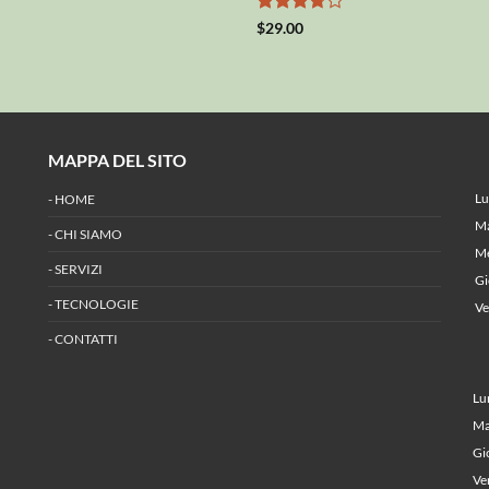
Valutato
$
29.00
3.67
su
5
MAPPA DEL SITO
O
L
-
HOME
M
-
CHI SIAMO
M
-
SERVIZI
G
-
TECNOLOGIE
V
-
CONTATTI
O
L
M
G
V