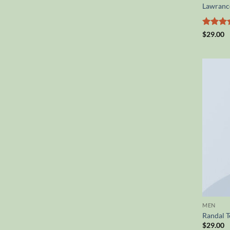
Lawrance
Valutato
$
29.00
4.5
su 
MEN
Randal T
$
29.00