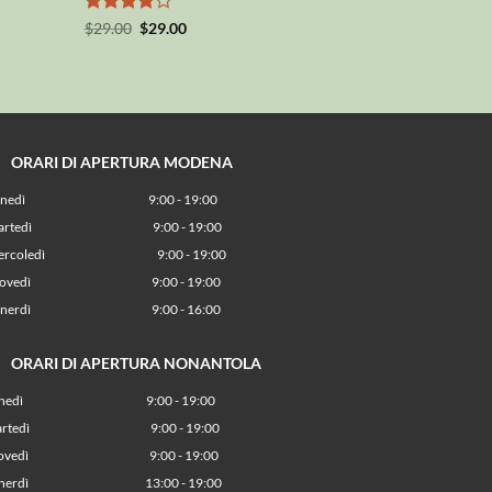
Valutato
Il
Il
$
29.00
$
29.00
prezzo
prezzo
4
su 5
originale
attuale
era:
è:
$29.00.
$29.00.
RARI DI APERTURA MODENA
unedì
9:00 - 19:00
artedì
9:00 - 19:00
ercoledì
9:00 - 19:00
iovedì
9:00 - 19:00
enerdì
9:00 - 16:00
RARI DI APERTURA NONANTOLA
unedì
9:00 - 19:00
artedì
9:00 - 19:00
iovedì
9:00 - 19:00
enerdì
13:00 - 19:00