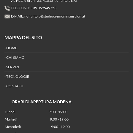
Via Natale Bruni, 25, 41015 Nonantola MO
TELEFONO: +39 059549753
E-MAIL:
nonantola@studiocremoniniansaloni.it
MAPPA DEL SITO
-
HOME
-
CHI SIAMO
-
SERVIZI
-
TECNOLOGIE
-
CONTATTI
ORARI DI APERTURA MODENA
Lunedì
9:00 - 19:00
Martedì
9:00 - 19:00
Mercoledì
9:00 - 19:00