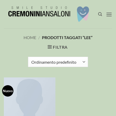
Salta
ai
contenuti
HOME
/
PRODOTTI TAGGATI “LEE”
FILTRA
Nuovo