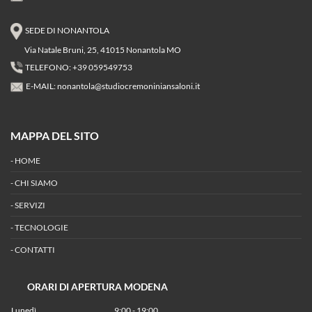
SEDE DI NONANTOLA
Via Natale Bruni, 25, 41015 Nonantola MO
TELEFONO: +39 059549753
E-MAIL:
nonantola@studiocremoniniansaloni.it
MAPPA DEL SITO
-
HOME
-
CHI SIAMO
-
SERVIZI
-
TECNOLOGIE
-
CONTATTI
ORARI DI APERTURA MODENA
Lunedì
9:00 - 19:00