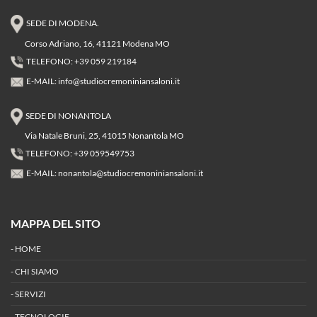
SEDE DI MODENA.
Corso Adriano, 16, 41121 Modena MO
TELEFONO: +39 059 219184
E-MAIL:
info@studiocremoniniansaloni.it
SEDE DI NONANTOLA
Via Natale Bruni, 25, 41015 Nonantola MO
TELEFONO: +39 059549753
E-MAIL:
nonantola@studiocremoniniansaloni.it
MAPPA DEL SITO
-
HOME
-
CHI SIAMO
-
SERVIZI
-
TECNOLOGIE